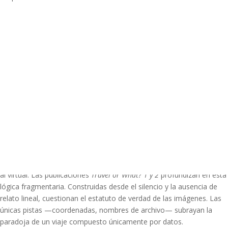
Santana nos sitúa en posiciones contradictorias simultáneamente:
somos observadores furtivos frente a la mirilla y cuerpos que deben
negociar con la presencia física de la instalación. Esta tensión es
deliberada. La artista agita nuestra capacidad de percepción, nos
confunde, y esa confusión replica el desconcierto contemporáneo
ante un mundo donde estamos simultáneamente aquí y allá,
presentes y ausentes. La hiperconectividad nos promete acceso
total pero nos mantiene a distancia. Santana no resuelve esta
paradoja: la materializa, nos obliga a habitarla.
El concepto de rizoma, desarrollado por Deleuze y Guattari, opera
aquí como estructura conceptual: territorios sin centro, mapas que
se ramifican infinitamente. El viaje ya no es una línea de A a B, sino
una red donde el desplazamiento físico resulta casi accesorio frente
al virtual. Las publicaciones
Travel or What? 1 y 2
profundizan en esta
lógica fragmentaria. Construidas desde el silencio y la ausencia de
relato lineal, cuestionan el estatuto de verdad de las imágenes. Las
únicas pistas —coordenadas, nombres de archivo— subrayan la
paradoja de un viaje compuesto únicamente por datos.