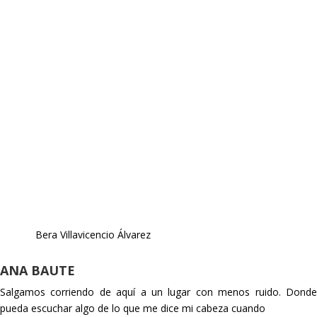
peores. Cuántas cosas horribles me habré dicho a la cara
con crudeza, como el crujido de un espejo roto que esta vez
no te agachas a recoger sus pedazos. La belleza de un
desorden que se materializa sin forma óptima. Nunca me he
amado tanto como las veces que me olvidé de que me tenía
que odiar. Como un pez con tanta mala memoria que me he
olvidado de que podía respirar sin ahogarme hasta cuando
es tan hondo que no se ve nada. Como una cucaracha que
avanza cómoda entre la mierda y las desgracias. Como una
pequeña mariposa que cuando se da otra oportunidad estira
las alas y vuela de un salto. Todo el
mundo la mira, pero
nadie se atreve a tocarla. Supongo que a veces da miedo la
delicadeza.
Bera Villavicencio Álvarez
ANA BAUTE
Salgamos corriendo de aquí a un lugar con menos ruido. Donde
pueda escuchar algo de lo que me dice mi cabeza cuando